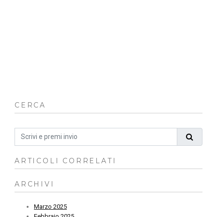
so
co
ch
cr
in
qu
ch
fa
CERCA
ARTICOLI CORRELATI
ARCHIVI
Marzo 2025
Febbraio 2025