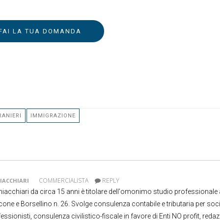
FAI LA TUA DOMANDA
RANIERI
IMMIGRAZIONE
COMMERCIALISTA
REPLY
IACCHIARI
acchiari da circa 15 anni è titolare dell'omonimo studio professionale 
cone e Borsellino n. 26. Svolge consulenza contabile e tributaria per soci
essionisti, consulenza civilistico-fiscale in favore di Enti NO profit, redaz