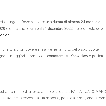
getto singolo. Devono avere una
durata di almeno 24 mesi e al
2020
e conclusione
entro il 31 dicembre 2022
. Le proposte devo
tronico
.
nche tu a promuovere iniziative nell'ambito dello sport volte
sogno di maggiori informazioni
contattami su Know How
e parliam
o sull'argomento di questo articolo, clicca su FAI LA TUA DOMAN
gistrazione. Riceverai la tua risposta, personalizzata, direttament