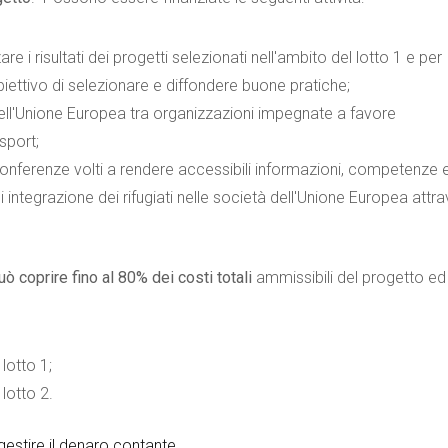
re i risultati dei progetti selezionati nell'ambito del lotto 1 e per
biettivo di selezionare e diffondere buone pratiche;
dell'Unione Europea tra organizzazioni impegnate a favore
 sport;
conferenze volti a rendere accessibili informazioni, competenze 
 integrazione dei rifugiati nelle società dell'Unione Europea attr
uò coprire fino al 80% dei costi totali
ammissibili del progetto ed
 lotto 1;
 lotto 2.
estire il denaro contante