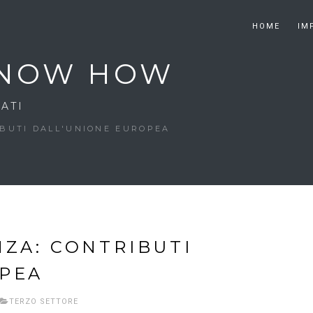
HOME
IM
 KNOW HOW
ATI
IBUTI DALL'UNIONE EUROPEA
NZA: CONTRIBUTI
OPEA
TERZO SETTORE