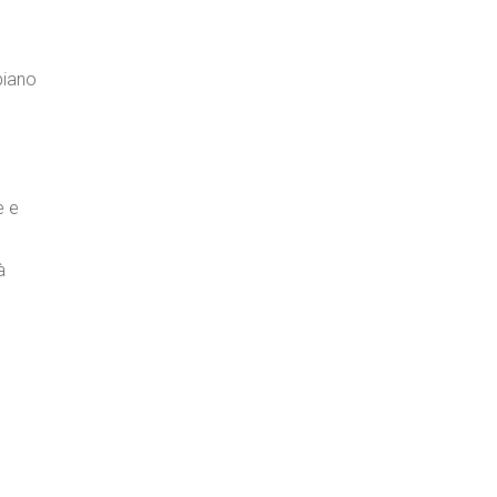
iano
e e
à