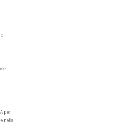
no
one
DA per
e nella