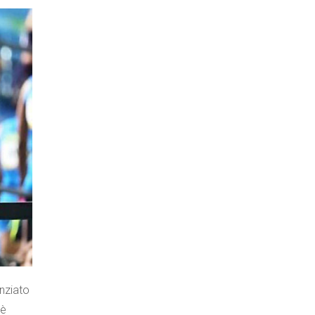
nziato
 è