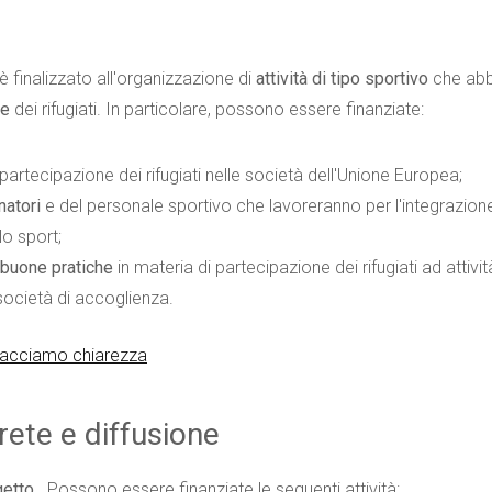
 è finalizzato all'organizzazione di
attività di tipo sportivo
che abb
le
dei rifugiati. In particolare, possono essere finanziate:
partecipazione dei rifugiati nelle società dell'Unione Europea;
natori
e del personale sportivo che lavoreranno per l'integrazion
lo sport;
i buone pratiche
in materia di partecipazione dei rifugiati ad attivit
 società di accoglienza.
 facciamo chiarezza
rete e diffusione
getto
. Possono essere finanziate le seguenti attività: