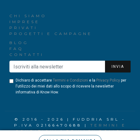
CHI SIAMO
IMPRESE
PRIVATI
PROGETTI E CAMPAGNE
BLOG
FAQ
CONTATTI
INVIA
Dichiaro di accettare
Termini e Condizioni
e la
Privacy Policy
per
l'utilizzo dei miei dati allo scopo di ricevere la newsletter
informativa di Know How.
© 2016 - 2026 | FUDDRIA SRL -
P.IVA 02166470688 |
TERMINI E
CONDIZIONI
|
PRIVACY POLICY