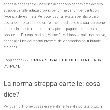
anche la pace fiscale, una sorta di condono denominata decreto
strappa cartelle, adatta proprio per chi ha carichi pendenti con
l’Agenzia delle Entrate. Per poter usufruire di tale beneficio però,
dovrai controllare l’anno di riferimento del bollo e la sua iscrizione
a ruolo. In questo modo potrai capire se pagare tale imposta
oppure no. Per capirci di più, è bene fare chiarezza sulla normativa,
anche alla luce dei recenti interventi delle commissioni tributarie
regionali.
Leggi anche >>>
COMPRARE UN'AUTO: 10 MOTIVI PER CUI NON
CONVIENE
La norma strappa cartelle: cosa
dice?
Per quanto il nome possa essere allettante e alla portata di tutti,
si