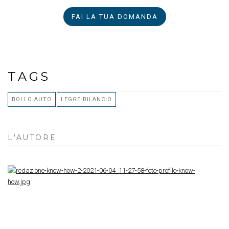
FAI LA TUA DOMANDA
TAGS
BOLLO AUTO
LEGGE BILANCIO
L'AUTORE
RE
K
H
R
K
H