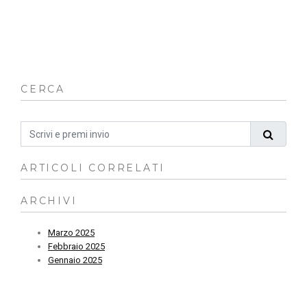
in
qu
ch
fa
CERCA
ARTICOLI CORRELATI
ARCHIVI
Marzo 2025
Febbraio 2025
Gennaio 2025