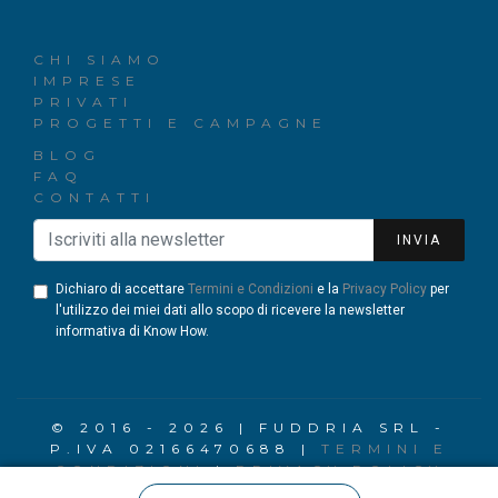
CHI SIAMO
IMPRESE
PRIVATI
PROGETTI E CAMPAGNE
BLOG
FAQ
CONTATTI
INVIA
Dichiaro di accettare
Termini e Condizioni
e la
Privacy Policy
per
l'utilizzo dei miei dati allo scopo di ricevere la newsletter
informativa di Know How.
© 2016 - 2026 | FUDDRIA SRL -
P.IVA 02166470688 |
TERMINI E
CONDIZIONI
|
PRIVACY POLICY