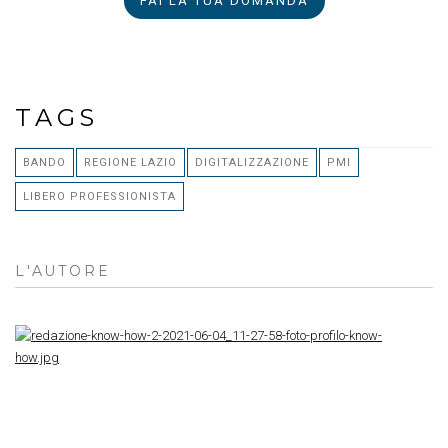
FAI LA TUA DOMANDA
TAGS
BANDO
REGIONE LAZIO
DIGITALIZZAZIONE
PMI
LIBERO PROFESSIONISTA
L'AUTORE
RE
K
H
R
K
H