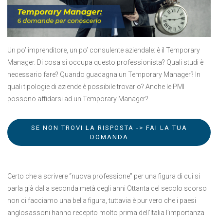
Un po’ imprenditore, un po’ consulente aziendale: è il Temporary
Manager. Di cosa si occupa questo professionista? Quali studi è
necessario fare? Quando guadagna un Temporary Manager? In
quali tipologie di aziende è possibile trovarlo? Anche le PMI
possono affidarsi ad un Temporary Manager?
SE NON TROVI LA RISPOSTA -> FAI LA TUA
DOMANDA
Certo che a scrivere “nuova professione” per una figura di cui si
parla già dalla seconda metà degli anni Ottanta del secolo scorso
non ci facciamo una bella figura, tuttavia è pur vero che i paesi
anglosassoni hanno recepito molto prima dell’Italia l’importanza