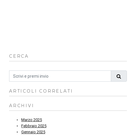
co
ch
cr
in
qu
ch
fa
CERCA
ARTICOLI CORRELATI
ARCHIVI
Marzo 2025
Febbraio 2025
Gennaio 2025