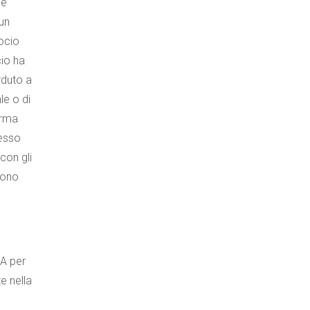
 e
 un
ocio
cio ha
rduto a
le o di
orma
messo
con gli
gono
DA per
e nella