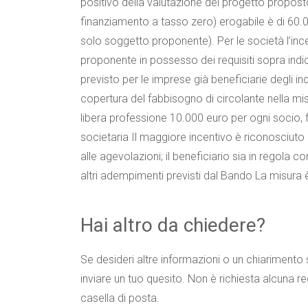
positivo della valutazione del progetto propos
finanziamento a tasso zero) erogabile è di 60.0
solo soggetto proponente). Per le società l’in
proponente in possesso dei requisiti sopra indi
previsto per le imprese già beneficiarie degli i
copertura del fabbisogno di circolante nella misur
libera professione 10.000 euro per ogni socio, f
societaria Il maggiore incentivo è riconosciu
alle agevolazioni; il beneficiario sia in regola 
altri adempimenti previsti dal Bando La misura è
Hai altro da chiedere?
Se desideri altre informazioni o un chiariment
inviare un tuo quesito. Non è richiesta alcuna re
casella di posta.