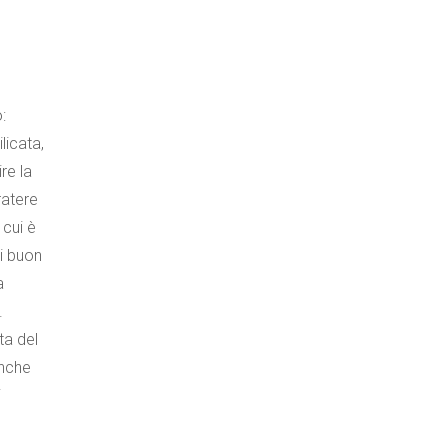
:
licata,
re la
ratere
 cui è
di buon
a
.
ta del
anche
i