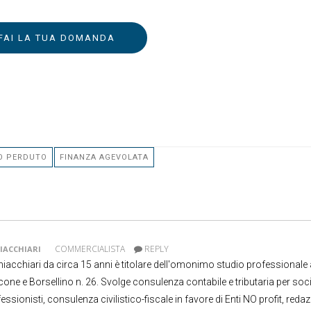
FAI LA TUA DOMANDA
O PERDUTO
FINANZA AGEVOLATA
COMMERCIALISTA
REPLY
IACCHIARI
acchiari da circa 15 anni è titolare dell'omonimo studio professionale 
cone e Borsellino n. 26. Svolge consulenza contabile e tributaria per soci
essionisti, consulenza civilistico-fiscale in favore di Enti NO profit, redaz