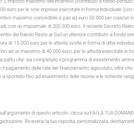
to. L’importo massimo dell’incentivo (contributo a fondo perduto
00 euro per le sole imprese esercitate in forma individuale (con
centivo massimo concedibile è pari ad euro 50.000 per ciascun s
cati, con un massimale di 200.000 euro. Il recente Decreto Rilan
ncentivi del Bando Resto al Sud un ulteriore contributo a fondo pe
a di: 15.000 euro per le attività svolte in forma di ditta individua
ino ad un massimo di 40.000 euro, per le attività esercitate in f
to a patto che: sia completato il programma di investimento am
con il pagamento delle rate del finanziamento agevolato, oltre che 
 a sportello fino ad esaurimento delle risorse e le richieste ven
o sull'argomento di questo articolo, clicca su FAI LA TUA DOMAN
gistrazione. Riceverai la tua risposta, personalizzata, direttament