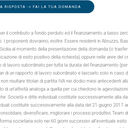
LA RISPOSTA -> FAI LA TUA DOMANDA
r il contributo a fondo perduto ed il finanziamento a tasso zero
ti. I proponenti dovranno, inoltre: Essere residenti in Abruzzo, Basi
Sicilia al momento della presentazione della domanda (o trasferi
azione di esito positivo della richiesta) oppure nelle aree del c
 di lavoro subordinato per tutta la durata del finanziamento (per
ri di un rapporto di lavoro subordinato e lasciarlo solo in caso 
 non risultare titolari di partita IVA nei dodici mesi antecedenti all
di un’attività analoga a quella per cui chiedono le agevolazioni
he: Società e ditte individuali costituite successivamente alla da
ividuali costituite successivamente alla data del 21 giugno 2017 
nsolidare, diversificare, migliorare i processi produttivi; Team d
orma societaria solo nei 60 giorni successivi all’eventuale esito