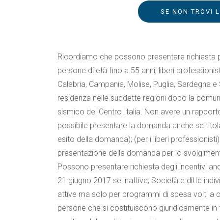
SE NON TROVI 
Ricordiamo che possono presentare richiesta pe
persone di età fino a 55 anni; liberi professionis
Calabria, Campania, Molise, Puglia, Sardegna e 
residenza nelle suddette regioni dopo la comunic
sismico del Centro Italia. Non avere un rapporto
possibile presentare la domanda anche se titola
esito della domanda); (per i liberi professionisti)
presentazione della domanda per lo svolgimento 
Possono presentare richiesta degli incentivi anc
21 giugno 2017 se inattive; Società e ditte ind
attive ma solo per programmi di spesa volti a co
persone che si costituiscono giuridicamente in f