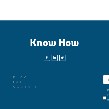
BLOG
FAQ
CONTATTI
D
P
n